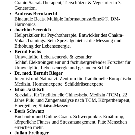
Cranio Sacral-Therapeut, Tierschützer & Vegetarier in 3.
Generation.
Andreas Bernknecht
Binaurale Beats. Multiple Informationsströme©®. DM-
Harmonics.
Joachim Sevenich
Heilpraktiker für Psychotherapie. Entwickler des Chakra-
Vokal-Trainings. Sein Spezialgebiet ist die Messung und
Erhöhung der Lebensenergie.
Bernd Fuchs
Umweltgifte, Lebensenergie & gesunder
Schlaf. Elektroingenieur und fachübergreifender Forscher für
Umweltgifte, Lebensenergie und gesunden Schlaf.
Dr. med. Berndt Rieger
Internist und Naturarzt. Zentrum für Traditionelle Europäische
Medizin. Hormonexperte. Schilddrüsenexperte.
Ishar Jaklitsch
Spezialist für Traditionelle Chinesische Medizin (TCM). 22
Jahre Puls- und Zungenanalyse nach TCM, Körpertherapeut,
Energetiker, Shiatsu-Masseur.
Boris Schwarz
Buchautor und Online-Coach. Schwerpunkte: Ernährung,
körperliche Fitness und Stressmanagement. Fitte Menschen
erreichen mehr.
Julian Freibuger