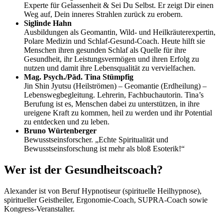
Experte für Gelassenheit & Sei Du Selbst. Er zeigt Dir einen
Weg auf, Dein inneres Strahlen zurück zu erobern.
Siglinde Hahn
Ausbildungen als Geomantin, Wild- und Heilkräuterexpertin,
Polare Medizin und Schlaf-Gesund-Coach. Heute hilft sie
Menschen ihren gesunden Schlaf als Quelle für ihre
Gesundheit, ihr Leistungsvermögen und ihren Erfolg zu
nutzen und damit ihre Lebensqualität zu vervielfachen.
Mag. Psych./Päd. Tina Stümpfig
Jin Shin Jyutsu (Heilströmen) – Geomantie (Erdheilung) –
Lebenswegbegleitung. Lehrerin, Fachbuchautorin. Tina’s
Berufung ist es, Menschen dabei zu unterstützen, in ihre
ureigene Kraft zu kommen, heil zu werden und ihr Potential
zu entdecken und zu leben.
Bruno Würtenberger
Bewusstseinsforscher. „Echte Spiritualität und
Bewusstseinsforschung ist mehr als bloß Esoterik!“
Wer ist der Gesundheitscoach?
Alexander ist von Beruf Hypnotiseur (spirituelle Heilhypnose),
spiritueller Geistheiler, Ergonomie-Coach, SUPRA-Coach sowie
Kongress-Veranstalter.