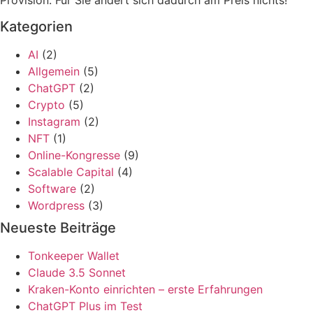
Provision. Für Sie ändert sich dadurch am Preis nichts!
Kategorien
AI
(2)
Allgemein
(5)
ChatGPT
(2)
Crypto
(5)
Instagram
(2)
NFT
(1)
Online-Kongresse
(9)
Scalable Capital
(4)
Software
(2)
Wordpress
(3)
Neueste Beiträge
Tonkeeper Wallet
Claude 3.5 Sonnet
Kraken-Konto einrichten – erste Erfahrungen
ChatGPT Plus im Test