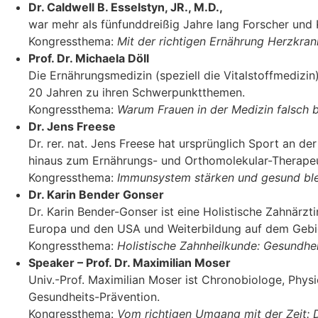
Dr. Caldwell B. Esselstyn, JR., M.D.,
war mehr als fünfunddreißig Jahre lang Forscher und K
Kongressthema:
Mit der richtigen Ernährung Herzkra
Prof. Dr. Michaela Döll
Die Ernährungsmedizin (speziell die Vitalstoffmedizin)
20 Jahren zu ihren Schwerpunktthemen.
Kongressthema:
Warum Frauen in der Medizin falsch 
Dr. Jens Freese
Dr. rer. nat. Jens Freese hat ursprünglich Sport an d
hinaus zum Ernährungs- und Orthomolekular-Therapeu
Kongressthema:
Immunsystem stärken und gesund blei
Dr. Karin Bender Gonser
Dr. Karin Bender-Gonser ist eine Holistische Zahnärzt
Europa und den USA und Weiterbildung auf dem Gebi
Kongressthema:
Holistische Zahnheilkunde: Gesundhe
Speaker – Prof. Dr. Maximilian Moser
Univ.-Prof. Maximilian Moser ist Chronobiologe, Physi
Gesundheits-Prävention.
Kongressthema:
Vom richtigen Umgang mit der Zeit: D