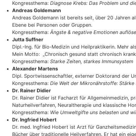
Kongressthema:
Diagnose Krebs: Das Problem und di
Andreas Goldemann
Andreas Goldemann ist bereits seit, über 20 Jahren al
Ebene bei Personen oder Gruppen.
Kongressthema:
Ängste & negative Emotionen auflös
Jutta Suffner
Dipl.-Ing. für Bio-Medizin und Heilpraktikerin. Mehr
Mein Motto: „Chronisch gesund statt chronisch krank
Kongressthema:
Starke Zeiten, starkes Immunsystem
Alexander Martens
Dipl. Sportwissenschaftler, externer Doktorand der Un
Kongressthema:
Die Welt der Mikronährstoffe: Stärk
Dr. Rainer Didier
Dr. Rainer Didier ist Facharzt für Allgemeinmedizin, 
Naturheilverfahren, Neuraltherapie und klassische H
Kongressthema:
Wie Umweltgifte uns belasten und w
Dr. Ingfried Hobert
Dr. med. Ingfried Hobert ist Arzt für Ganzheitsmedizi
Bücher über traditionelle Heilverfahren. Er hat ein ei