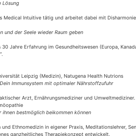
e Lösung
s Medical Intuitive tätig und arbeitet dabei mit Disharmoni
en und der Seele wieder Raum geben
 als 30 Jahre Erfahrung im Gesundheitswesen (Europa, Kanada
“.
iversität Leipzig (Medizin), Natugena Health Nutrions
e Dein Immunsystem mit optimaler Nährstoffzufuhr
praktischer Arzt, Ernährungsmediziner und Umweltmediziner. 
omöopathie
ir ihnen bestmöglich beikommen können
n und Ethnomedizin in eigener Praxis, Meditationslehrer, S
genes ganzheitliches Therapiekonzept entwickelt.