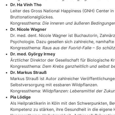
Dr. Ha Vinh Tho
Leiter des Gross National Happiness (GNH) Center in 
Bruttonationalglückes.
Kongressthema:
Die inneren und äußeren Bedingunge
Dr. Nicole Wagner
Dr. med. dent. Nicole Wagner ist Buchautorin, Zahnär
Psychologie. Dazu gesellen sich zahlreiche, namhafte
Kongressthema:
Raus aus der Fuorid-Falle – So schüt
Dr. med. György Irmey
Ärztlicher Direktor der Gesellschaft für Biologische K
Kongressthema:
Dem Krebs ganzheitlich und selbst 
Dr. Markus Strauß
Markus Strauß ist Autor zahlreicher Veröffentlichung
Selbstversorgung mit essbaren Wildpflanzen.
Kongressthema:
Wildpflanzen: Lebensmittel der Zuku
Pia Lödige
Als Heilpraktikerin in Köln mit den Schwerpunkten, B
Kompetenz zu stärken, ihre Gesundheit in die eigene