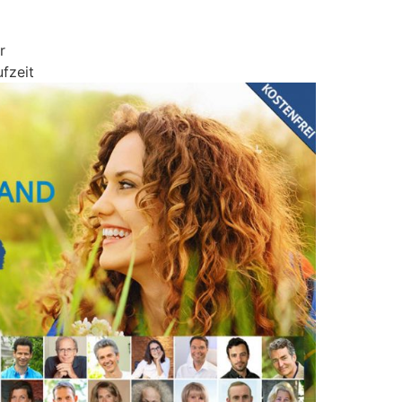
r
fzeit