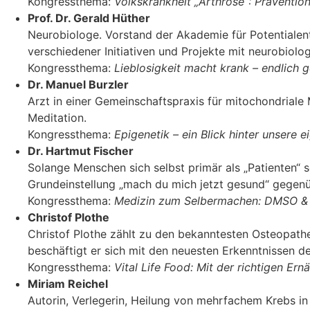
Kongressthema:
Volkskrankheit „Arthrose“: Präventi
Prof. Dr. Gerald Hüther
Neurobiologe. Vorstand der Akademie für Potentialent
verschiedener Initiativen und Projekte mit neurobiolo
Kongressthema:
Lieblosigkeit macht krank – endlich 
Dr. Manuel Burzler
Arzt in einer Gemeinschaftspraxis für mitochondriale
Meditation.
Kongressthema:
Epigenetik – ein Blick hinter unsere e
Dr. Hartmut Fischer
Solange Menschen sich selbst primär als „Patienten“ s
Grundeinstellung „mach du mich jetzt gesund“ gegenü
Kongressthema:
Medizin zum Selbermachen: DMSO & Co
Christof Plothe
Christof Plothe zählt zu den bekanntesten Osteopathe
beschäftigt er sich mit den neuesten Erkenntnissen d
Kongressthema:
Vital Life Food: Mit der richtigen Er
Miriam Reichel
Autorin, Verlegerin, Heilung von mehrfachem Krebs in